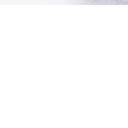
En soumettant ce formulaire, j'accepte que les informations
saisies soient exploitées dans le cadre de la demande
formulée et de la relation commerciale qui peut en découler.
Merci d'accepter les cookies pour pouvoir
envoyer votre message
Zone d'intervention