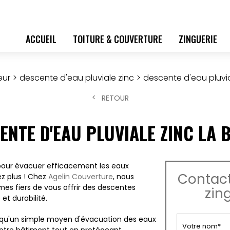
ACCUEIL
TOITURE & COUVERTURE
ZINGUERIE
eur
descente d'eau pluviale zinc
descente d'eau pluvia
RETOUR
ENTE D'EAU PLUVIALE ZINC LA 
 pour évacuer efficacement les eaux
Contact
ez plus ! Chez
Agelin Couverture
, nous
s fiers de vous offrir des descentes
zin
et durabilité.
us qu'un simple moyen d'évacuation des eaux