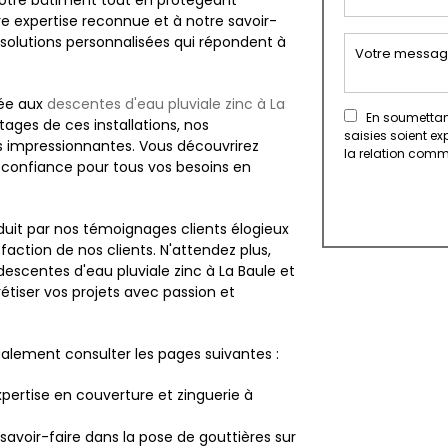
votre bâtiment tout en protégeant
e expertise reconnue et à notre savoir-
solutions personnalisées qui répondent à
iée aux
descentes d'eau pluviale zinc à La
En soumettant 
ages de ces installations, nos
saisies soient e
s impressionnantes. Vous découvrirez
la relation comm
 confiance pour tous vos besoins en
éduit par nos témoignages clients élogieux
action de nos clients. N'attendez plus,
 descentes d'eau pluviale zinc à La Baule et
iser vos projets avec passion et
galement consulter les pages suivantes :
pertise en couverture et zinguerie à
 savoir-faire dans la pose de gouttières sur