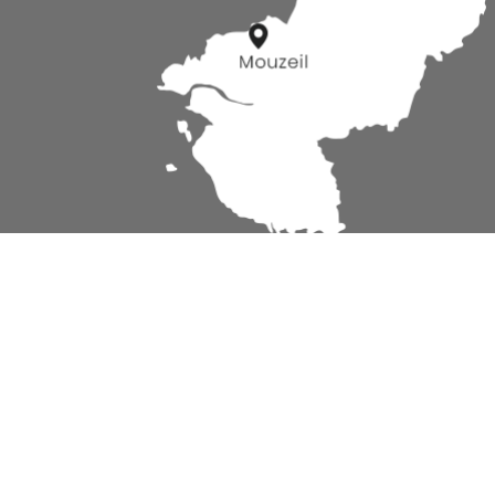
AGELIN Couverture
44850
Mouzeil
07 87 63 78 33
Jeudi : 07h00 - 20h00