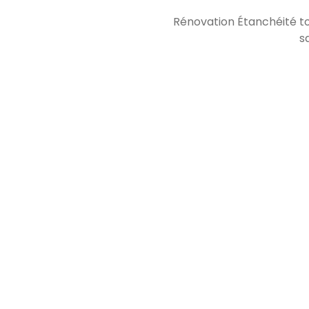
Rénovation Étanchéité to
s