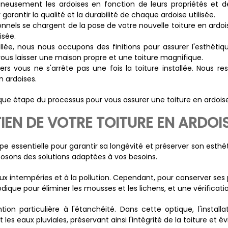
neusement les ardoises en fonction de leurs propriétés et de
arantir la qualité et la durabilité de chaque ardoise utilisée.
ionnels se chargent de la pose de votre nouvelle toiture en ardois
isée.
tallée, nous nous occupons des finitions pour assurer l'esthétiq
ous laisser une maison propre et une toiture magnifique.
ers vous ne s'arrête pas une fois la toiture installée. Nous re
 ardoises.
ue étape du processus pour vous assurer une toiture en ardois
TIEN DE VOTRE TOITURE EN ARDOI
tape essentielle pour garantir sa longévité et préserver son es
sons des solutions adaptées à vos besoins.
ux intempéries et à la pollution. Cependant, pour conserver ses p
dique pour éliminer les mousses et les lichens, et une vérificati
ion particulière à l'étanchéité. Dans cette optique, l'install
eaux pluviales, préservant ainsi l'intégrité de la toiture et évita